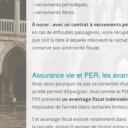
– versements périodiques,
– versements libres.
À noter : avec un contrat à versements p
en cas de difficultés passagères, voire récupé
que soit la date à laquelle intervient le racha
conserve son antériorité fiscale.
Assurance vie et PER, les avan
Mais alors pourquoi ne pas se contenter d’une
qu’elle permet d’épargner, tout comme le PE
PER présente
un avantage fiscal indéniabl
imposable de l’année (dans certaines limites)
Cet avantage fiscal existait notamment dans l
la retraite, puisqu’il permet de choisir entre 