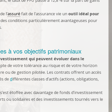
nt, le taux de PFU passe à 12,8 % sur la part de gains
de l’
assuré
fait de l’assurance vie un
outil idéal pour
c des conditions particulièrement avantageuses pour
.
es à vos objectifs patrimoniaux
investissement qui peuvent évoluer dans le
pte de votre tolérance au risque et de votre horizon
re ou de gestion pilotée. Les contrats offrent un accès
ués de
d
ifférentes classes d’actifs (actions, obligations,
ts s’est étoffée avec davantage de fonds d’investissement
rts ou solidaires et des investissements tournés vers le