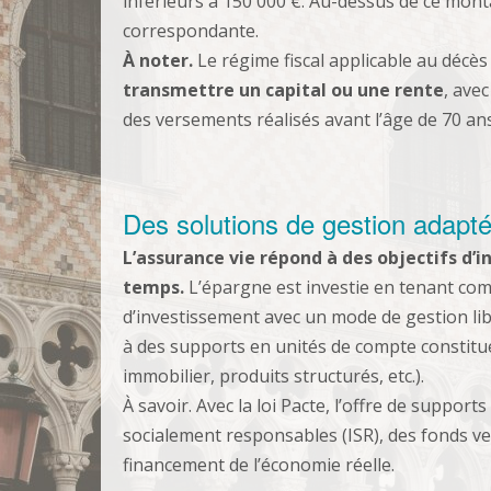
inférieurs à 150 000 €. Au-dessus de ce monta
correspondante.
À noter.
Le régime fiscal applicable au décès 
transmettre un capital ou une rente
, ave
des versements réalisés avant l’âge de 70 ans
Des solutions de gestion adapté
L’assurance vie répond à des objectifs d’
temps.
L’épargne est investie en tenant com
d’investissement avec un mode de gestion lib
à des supports en unités de compte constit
immobilier, produits structurés, etc.).
À savoir. Avec la loi Pacte, l’offre de suppor
socialement responsables (ISR), des fonds ve
financement de l’économie réelle.