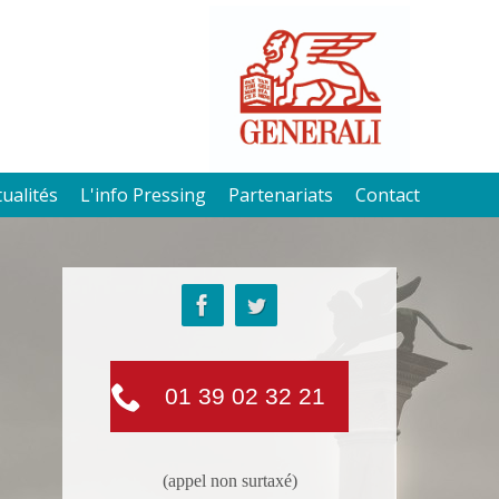
tualités
L'info Pressing
Partenariats
Contact
01 39 02 32 21
(appel non surtaxé)