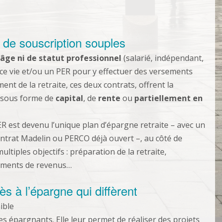
de souscription souples
’âge ni de statut professionnel
(salarié, indépendant,
nce vie et/ou un PER pour y effectuer des versements
t de la retraite, ces deux contrats, offrent la
e sous forme de
capital
, de
rente
ou
partiellement en
ER est devenu l’unique plan d’épargne retraite – avec un
ontrat Madelin ou PERCO déjà ouvert –, au côté de
ultiples objectifs : préparation de la retraite,
léments de revenus…
s à l’épargne qui diffèrent
ible
es épargnants. Elle leur permet de réaliser des projets