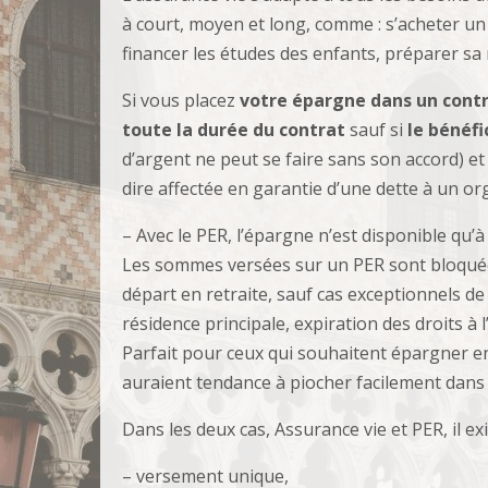
à court, moyen et long, comme : s’acheter un v
financer les études des enfants, préparer sa r
Si vous placez
votre épargne dans un contra
toute la durée du contrat
sauf si
le bénéfi
d’argent ne peut se faire sans son accord) et 
dire affectée en garantie d’une dette à un o
– Avec le PER, l’épargne n’est disponible qu’à 
Les sommes versées sur un PER sont bloquées j
départ en retraite, sauf cas exceptionnels de 
résidence principale, expiration des droits 
Parfait pour ceux qui souhaitent épargner en
auraient tendance à piocher facilement dans 
Dans les deux cas, Assurance vie et PER, il e
– versement unique,