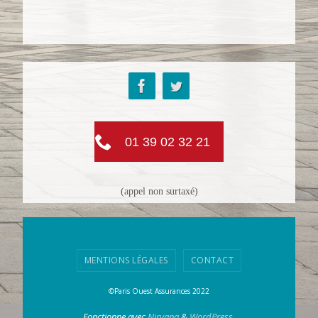
01 39 02 32 21
(appel non surtaxé)
MENTIONS LÉGALES
CONTACT
©Paris Ouest Assurances 2022
Fonctionne avec
Nirvana
&
WordPress.