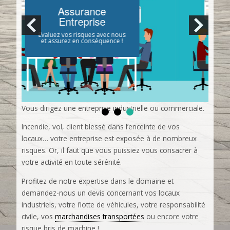
Assurance
Entreprise
 nous
Votre flotte, vos machines,
ce !
votre activité, nous assurons !
Vous dirigez une entreprise industrielle ou commerciale.
Incendie, vol, client blessé dans l’enceinte de vos
locaux… votre entreprise est exposée à de nombreux
risques. Or, il faut que vous puissiez vous consacrer à
votre activité en toute sérénité.
Profitez de notre expertise dans le domaine et
demandez-nous un devis concernant vos locaux
industriels, votre flotte de véhicules, votre responsabilité
civile, vos
marchandises transportées
ou encore votre
risque bris de machine !