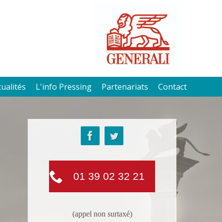
tualités
L'info Pressing
Partenariats
Contact
01 39 02 32 21
(appel non surtaxé)