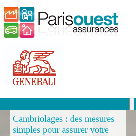
Passer
vers
le
contenu
Passer
vers
le
Cambriolages : des mesures
contenu
simples pour assurer votre