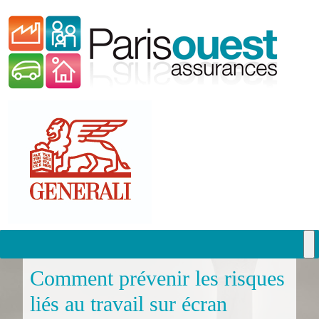
Passer
vers
le
contenu
Passer
vers
le
Comment prévenir les risques
contenu
liés au travail sur écran