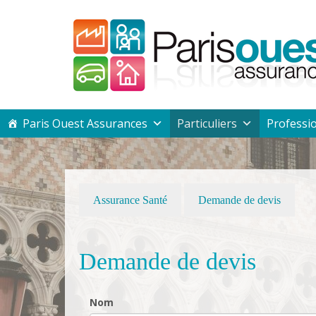
Passer
vers
le
contenu
Passer
Paris Ouest Assurances
Particuliers
Professi
vers
le
contenu
Assurance Santé
Demande de devis
Demande de devis
Nom