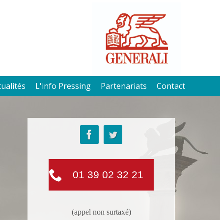
tualités
L'info Pressing
Partenariats
Contact
01 39 02 32 21
(appel non surtaxé)