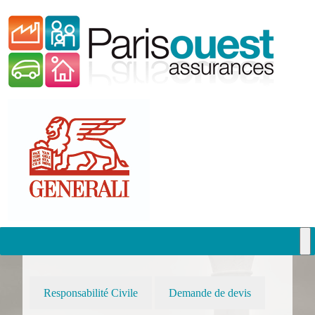
Passer
vers
le
contenu
Passer
vers
le
contenu
Responsabilité Civile
Demande de devis